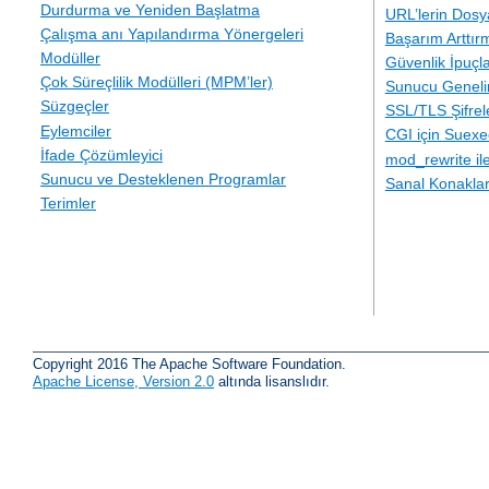
Durdurma ve Yeniden Başlatma
URL’lerin Dosy
Çalışma anı Yapılandırma Yönergeleri
Başarım Arttır
Modüller
Güvenlik İpuçla
Çok Süreçlilik Modülleri (MPM’ler)
Sunucu Geneli
Süzgeçler
SSL/TLS Şifre
Eylemciler
CGI için Suexe
İfade Çözümleyici
mod_rewrite i
Sunucu ve Desteklenen Programlar
Sanal Konakla
Terimler
Copyright 2016 The Apache Software Foundation.
Apache License, Version 2.0
altında lisanslıdır.