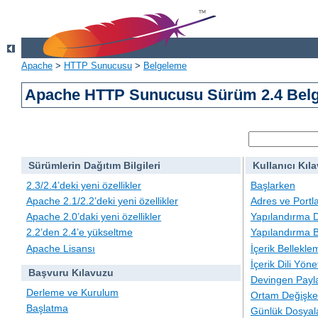
Apache
>
HTTP Sunucusu
>
Belgeleme
Apache HTTP Sunucusu Sürüm 2.4 Belg
Sürümlerin Dağıtım Bilgileri
Kullanıcı Kıl
2.3/2.4’deki yeni özellikler
Başlarken
Apache 2.1/2.2’deki yeni özellikler
Adres ve Portl
Apache 2.0’daki yeni özellikler
Yapılandırma D
2.2’den 2.4’e yükseltme
Yapılandırma B
Apache Lisansı
İçerik Bellekle
İçerik Dili Yöne
Başvuru Kılavuzu
Devingen Payla
Derleme ve Kurulum
Ortam Değişken
Başlatma
Günlük Dosyal