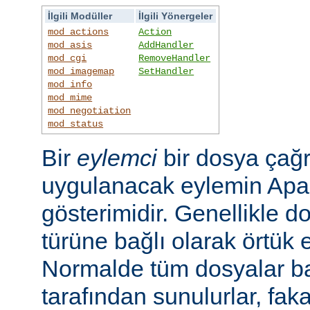
İlgili Modüller
İlgili Yönergeler
mod_actions
Action
mod_asis
AddHandler
mod_cgi
RemoveHandler
mod_imagemap
SetHandler
mod_info
mod_mime
mod_negotiation
mod_status
Bir
eylemci
bir dosya çağr
uygulanacak eylemin Apac
gösterimidir. Genellikle d
türüne bağlı olarak örtük e
Normalde tüm dosyalar b
tarafından sunulurlar, faka