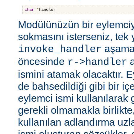
char
*
handler
Modülünüzün bir eylemciy
sokmasını isterseniz, tek 
aşama
invoke_handler
öncesinde
a
r->handler
ismini atamak olacaktır. 
de bahsedildiği gibi bir içe
eylemci ismi kullanılarak 
gerekli olmamakla birlikte,
kullanılan adlandırma uzl
ismi oluşturan sözcükler, 