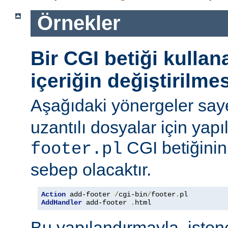
Örnekler
Bir CGI betiği kulla
içeriğin değiştirilmes
Aşağıdaki yönergeler say
uzantılı dosyalar için yapı
CGI betiğinini
footer.pl
sebep olacaktır.
Action
 add-footer 
/
cgi-bin
/
footer
.
AddHandler
 add-footer 
.
html
Bu yapılandırmayla, iste