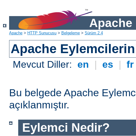
Apache 
Apache
>
HTTP Sunucusu
>
Belgeleme
>
Sürüm 2.4
Apache Eylemcilerin
Mevcut Diller:
en
|
es
|
f
Bu belgede Apache Eylemcil
açıklanmıştır.
Eylemci Nedir?