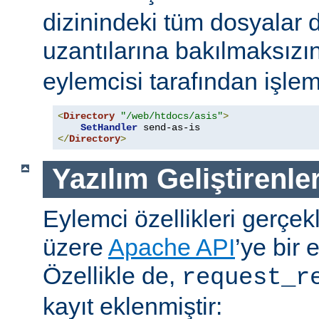
dizinindeki tüm dosyalar 
uzantılarına bakılmaksızı
eylemcisi tarafından işlem
<
Directory
"/web/htdocs/asis"
>
SetHandler
</
Directory
>
Yazılım Geliştirenler
Eylemci özellikleri gerçek
üzere
Apache API
’ye bir 
Özellikle de,
request_r
kayıt eklenmiştir: