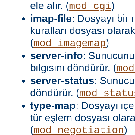
ele alır. (
)
mod_cgi
imap-file
: Dosyayı bir
kuralları dosyası olara
(
)
mod_imagemap
server-info
: Sunucunu
bilgisini döndürür. (
mod
server-status
: Sunuc
döndürür. (
mod_statu
type-map
: Dosyayı içer
tür eşlem dosyası olar
(
)
mod_negotiation