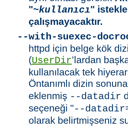
"~
" istekl
kullanıcı
çalışmayacaktır.
--with-suexec-docro
httpd için belge kök dizi
(
’lardan başk
UserDir
kullanılacak tek hiyerarş
Öntanımlı dizin sonuna
eklenmiş
d
--datadir
seçeneği "
--datadir
olarak belirtmişseniz s