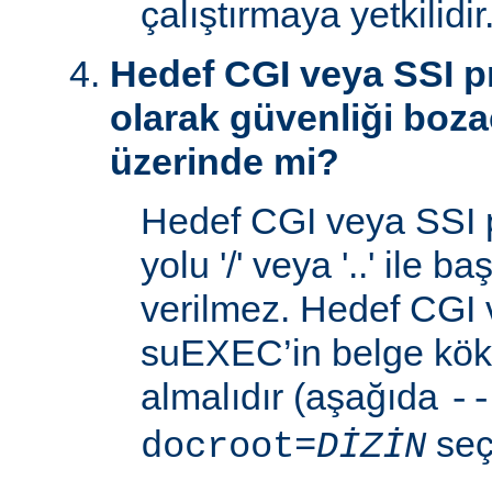
çalıştırmaya yetkilidir
Hedef CGI veya SSI p
olarak güvenliği boza
üzerinde mi?
Hedef CGI veya SSI 
yolu '/' veya '..' ile 
verilmez. Hedef CGI
suEXEC’in belge kök 
almalıdır (aşağıda
--
seç
docroot=
DİZİN