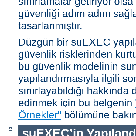
sınırlamalar getiriyor ols
güvenliği adım adım sağl
tasarlanmıştır.
Düzgün bir suEXEC yapıl
güvenlik risklerinden kurt
bu güvenlik modelinin su
yapılandırmasıyla ilgili so
sınırlayabildiği hakkında d
edinmek için bu belgenin
Örnekler"
bölümüne bakın
suEXEC’in Yapılandı