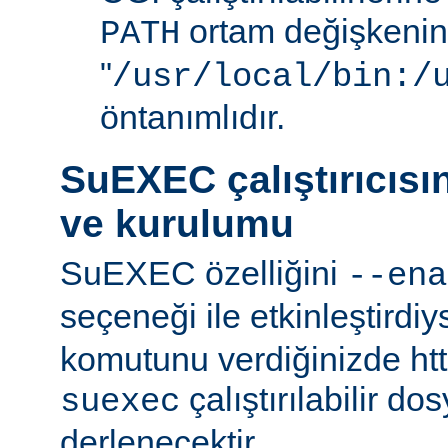
ortam değişkenini
PATH
"
/usr/local/bin:/
öntanımlıdır.
SuEXEC çalıştırıcısı
ve kurulumu
SuEXEC özelliğini
--ena
seçeneği ile etkinleştirdi
komutunu verdiğinizde http
çalıştırılabilir do
suexec
derlenecektir.