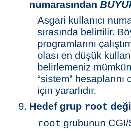
numarasından
BÜYÜ
Asgari kullanıcı num
sırasında belirtilir. 
programlarını çalıştır
olası en düşük kullan
belirlemeniz mümkün k
“sistem” hesaplarını
için yararlıdır.
Hedef grup
deği
root
grubunun CGI/S
root