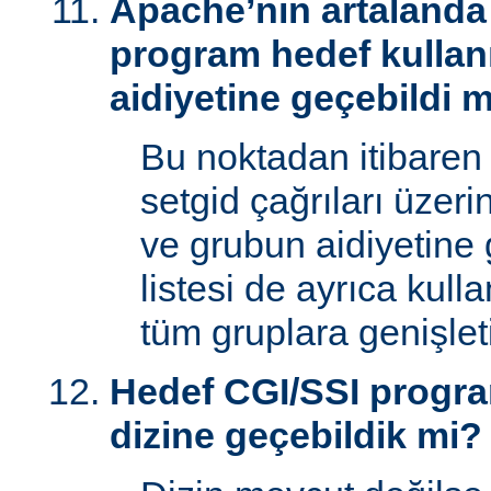
Apache’nin artalanda 
program hedef kullan
aidiyetine geçebildi 
Bu noktadan itibaren
setgid çağrıları üzeri
ve grubun aidiyetine 
listesi de ayrıca kull
tüm gruplara genişletil
Hedef CGI/SSI progr
dizine geçebildik mi?