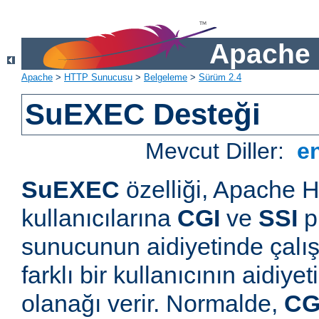
Apache 
Apache
>
HTTP Sunucusu
>
Belgeleme
>
Sürüm 2.4
SuEXEC Desteği
Mevcut Diller:
e
SuEXEC
özelliği, Apache
kullanıcılarına
CGI
ve
SSI
p
sunucunun aidiyetinde çalışt
farklı bir kullanıcının aidiye
olanağı verir. Normalde,
CG