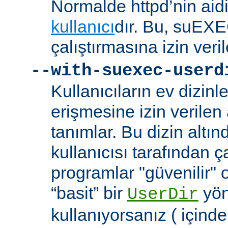
Normalde httpd’nin aidi
kullanıcı
dır. Bu, suEXEC
çalıştırmasına izin veril
--with-suexec-userd
Kullanıcıların ev dizin
erişmesine izin verilen a
tanımlar. Bu dizin alt
kullanıcısı tarafından ç
programlar "güvenilir" 
“basit” bir
yön
UserDir
kullanıyorsanız ( içind