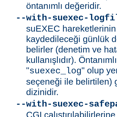
öntanımlı değeridir.
--with-suexec-logfi
suEXEC hareketlerinin 
kaydedileceği günlük d
belirler (denetim ve ha
kullanışlıdır). Öntanım
"
" olup yer
suexec_log
seçeneği ile belirtilen)
dizinidir.
--with-suexec-safep
CGI çalıştırılabilirlerin