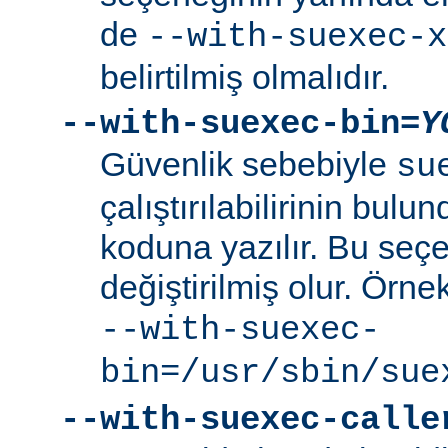
de
--with-suexec-x
belirtilmiş olmalıdır.
--with-suexec-bin=
Y
Güvenlik sebebiyle
su
çalıştırılabilirinin bul
koduna yazılır. Bu seçe
değiştirilmiş olur. Örne
--with-suexec-
bin=/usr/sbin/sue
--with-suexec-calle