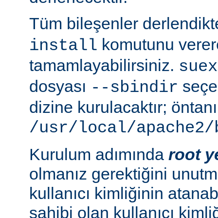
Tüm bileşenler derlendik
komutunu verer
install
tamamlayabilirsiniz.
suex
dosyası
seçen
--sbindir
dizine kurulacaktır; öntanı
/usr/local/apache2/
Kurulum adımında
root y
olmanız gerektiğini unutma
kullanıcı kimliğinin atana
sahibi olan kullanıcı kimliğ