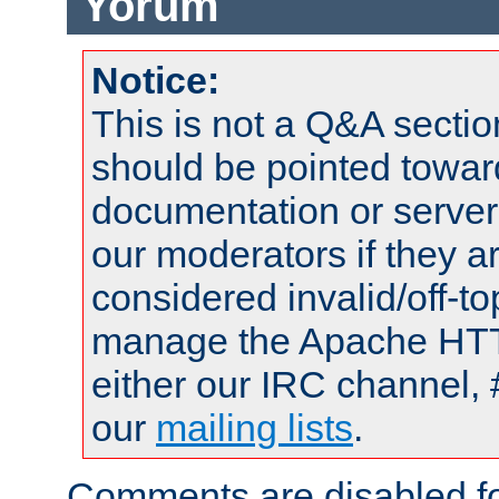
Yorum
Notice:
This is not a Q&A sect
should be pointed towar
documentation or serve
our moderators if they a
considered invalid/off-t
manage the Apache HTTP
either our IRC channel, 
our
mailing lists
.
Comments are disabled fo