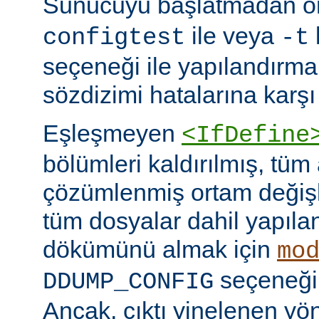
Sunucuyu başlatmadan 
ile veya
configtest
-t
seçeneği ile yapılandırma
sözdizimi hatalarına karşı 
Eşleşmeyen
<IfDefine
bölümleri kaldırılmış, tüm
çözümlenmiş ortam değişke
tüm dosyalar dahil yapıla
dökümünü almak için
mo
seçeneğini
DDUMP_CONFIG
Ancak, çıktı yinelenen yön