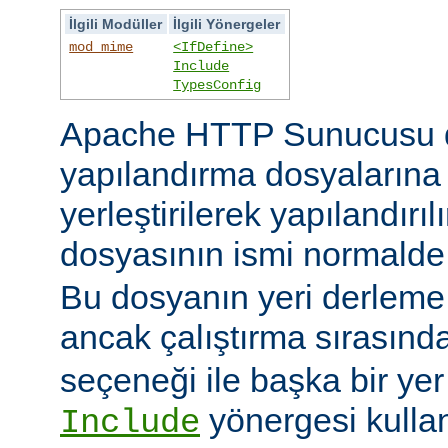
İlgili Modüller
İlgili Yönergeler
mod_mime
<IfDefine>
Include
TypesConfig
Apache HTTP Sunucusu 
yapılandırma dosyaların
yerleştirilerek yapılandırı
dosyasının ismi normald
Bu dosyanın yeri derleme s
ancak çalıştırma sırasınd
seçeneği ile başka bir yer b
yönergesi kulla
Include