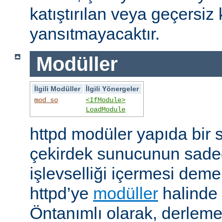
katıştırılan veya geçersiz 
yansıtmayacaktır.
Modüller
İlgili Modüller
İlgili Yönergeler
mod_so
<IfModule>
LoadModule
httpd modüler yapıda bir 
çekirdek sunucunun sade
işlevselliği içermesi demekt
httpd’ye
modüller
halinde 
Öntanımlı olarak, derleme