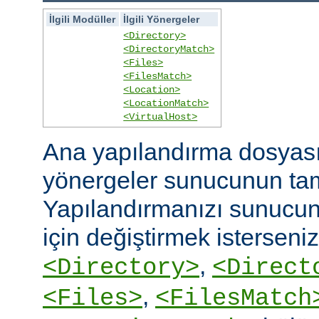
İlgili Modüller
İlgili Yönergeler
<Directory>
<DirectoryMatch>
<Files>
<FilesMatch>
<Location>
<LocationMatch>
<VirtualHost>
Ana yapılandırma dosyasın
yönergeler sunucunun ta
Yapılandırmanızı sunucunu
için değiştirmek isterseni
,
<Directory>
<Direct
,
<Files>
<FilesMatch