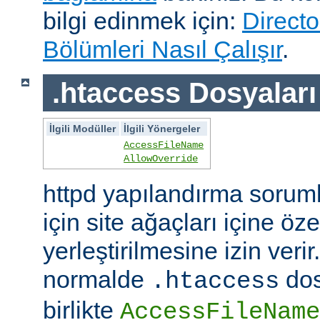
bilgi edinmek için:
Directo
Bölümleri Nasıl Çalışır
.
.htaccess Dosyaları
İlgili Modüller
İlgili Yönergeler
AccessFileName
AllowOverride
httpd yapılandırma sorum
için site ağaçları içine öz
yerleştirilmesine izin veri
normalde
dos
.htaccess
birlikte
AccessFileName