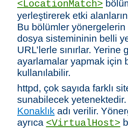
bölüm
<LocationMatch>
yerleştirerek etki alanlarını
Bu bölümler yönergelerin e
dosya sistemininin belli ye
URL’lerle sınırlar. Yerin
ayarlamalar yapmak için b
kullanılabilir.
httpd, çok sayıda farklı si
sunabilecek yetenektedir
Konaklık
adı verilir. Yöner
ayrıca
b
<VirtualHost>