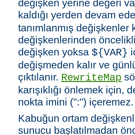
değişken yerine değeri va
kaldığı yerden devam ede
tanımlanmış değişkenler
değişkenlerinden öncelikli
değişken yoksa
i
${VAR}
değişmeden kalır ve günlü
çıktılanır.
söz
RewriteMap
karışıklığı önlemek için, d
nokta imini (":") içeremez.
Kabuğun ortam değişkenle
sunucu başlatılmadan ön