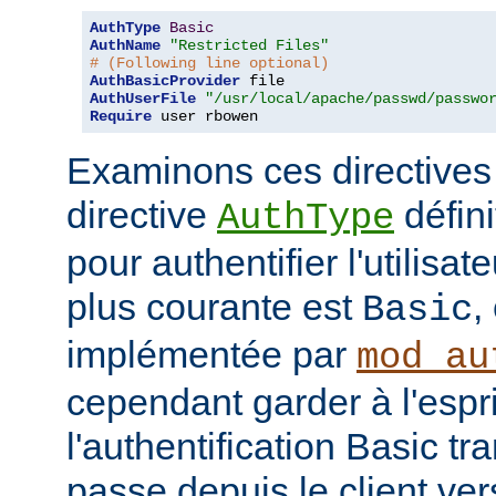
AuthType
Basic
AuthName
"Restricted Files"
# (Following line optional)
AuthBasicProvider
AuthUserFile
"/usr/local/apache/passwd/passwo
Require
 user rbowen
Examinons ces directives
directive
défini
AuthType
pour authentifier l'utilisa
plus courante est
,
Basic
implémentée par
mod_au
cependant garder à l'espr
l'authentification Basic t
passe depuis le client vers