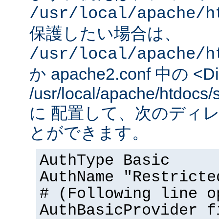
/usr/local/apache/h
保護したい場合は、
/usr/local/apache/h
か apache2.conf 中の <Dir
/usr/local/apache/htd
に 配置して、次のディ
とができます。
AuthType Basic
AuthName "Restricte
# (Following line o
AuthBasicProvider f