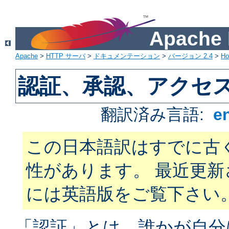
Apach
Apache
>
HTTP サーバ
>
ドキュメンテーション
>
バージョン 2.4
>
H
認証、承認、アクセ
翻訳済み言語:
e
この日本語訳はすでに古
性があります。 最近更
には英語版をご覧下さい
「認証」とは、誰かが自分