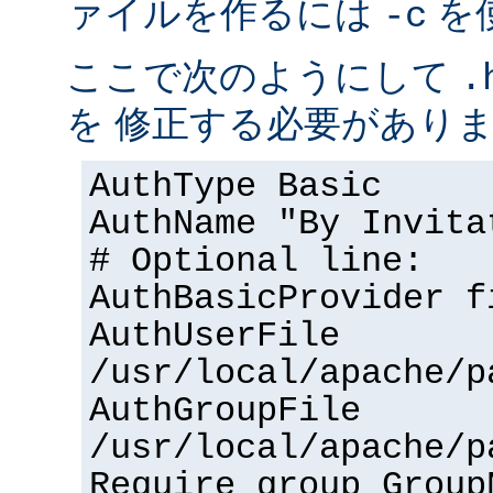
ァイルを作るには
を
-c
ここで次のようにして
.
を 修正する必要があり
AuthType Basic
AuthName "By Invita
# Optional line:
AuthBasicProvider f
AuthUserFile
/usr/local/apache/p
AuthGroupFile
/usr/local/apache/p
Require group Group