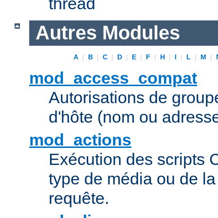
thread
Autres Modules
A
|
B
|
C
|
D
|
E
|
F
|
H
|
I
|
L
|
M
|
mod_access_compat
Autorisations de grou
d'hôte (nom ou adresse
mod_actions
Exécution des scripts 
type de média ou de l
requête.