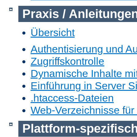
Praxis / Anleitunge
Übersicht
Authentisierung und Au
Zugriffskontrolle
Dynamische Inhalte mi
Einführung in Server S
.htaccess-Dateien
Web-Verzeichnisse für
Plattform-spezifis