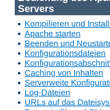
Servers
Kompilieren und Install
Apache starten
Beenden und Neustart
Konfigurationsdateien
Konfigurationsabschnit
Caching von Inhalten
Serverweite Konfigurat
Log-Dateien
URLs auf das Dateisys