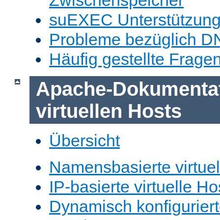
Zwischenspeicher
suEXEC Unterstützun
Probleme bezüglich D
Häufig gestellte Frage
Apache-Dokumentat
virtuellen Hosts
Übersicht
Namensbasierte virtuel
IP-basierte virtuelle Ho
Dynamisch konfiguriert