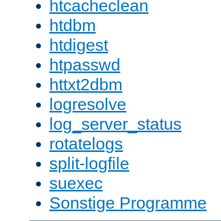
htcacheclean
htdbm
htdigest
htpasswd
httxt2dbm
logresolve
log_server_status
rotatelogs
split-logfile
suexec
Sonstige Programme