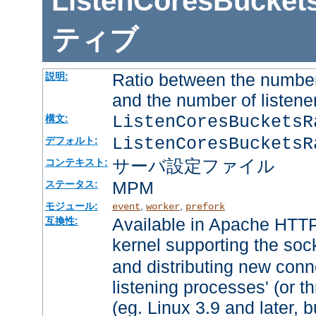
ListenCoresBucket
ティブ
Ratio between the number
説明:
and the number of listene
ListenCoresBuckets
構文:
ListenCoresBucketsR
デフォルト:
サーバ設定ファイル
コンテキスト:
MPM
ステータス:
モジュール:
,
,
event
worker
prefork
Available in Apache HTTP
互換性:
kernel supporting the soc
and distributing new conn
listening processes' (or th
(eg. Linux 3.9 and later, b