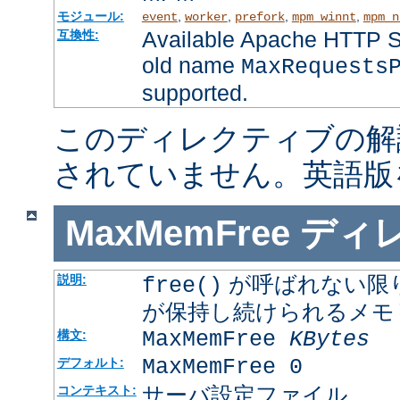
モジュール:
,
,
,
,
event
worker
prefork
mpm_winnt
mpm_n
Available Apache HTTP Se
互換性:
old name
MaxRequests
supported.
このディレクティブの解
されていません。英語版
MaxMemFree
ディ
が呼ばれない限
説明:
free()
が保持し続けられるメモ
MaxMemFree
KBytes
構文:
MaxMemFree 0
デフォルト:
サーバ設定ファイル
コンテキスト: