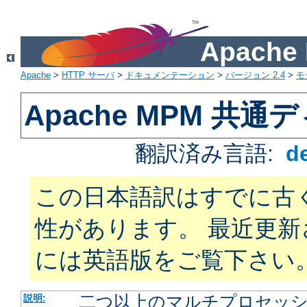
Apach
Apache
>
HTTP サーバ
>
ドキュメンテーション
>
バージョン 2.4
>
モ
Apache MPM 共
翻訳済み言語:
d
この日本語訳はすでに古
性があります。 最近更
には英語版をご覧下さい
二つ以上のマルチプロセッシン
説明: