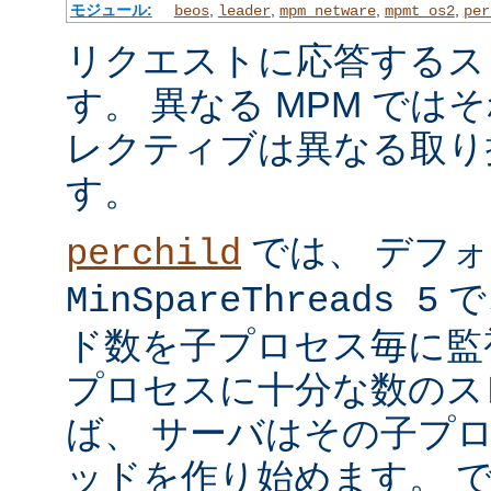
モジュール:
,
,
,
,
beos
leader
mpm_netware
mpmt_os2
per
リクエストに応答するス
す。 異なる MPM では
レクティブは異なる取り
す。
では、 デフ
perchild
で
MinSpareThreads 5
ド数を子プロセス毎に監
プロセスに十分な数のス
ば、 サーバはその子プ
ッドを作り始めます。 