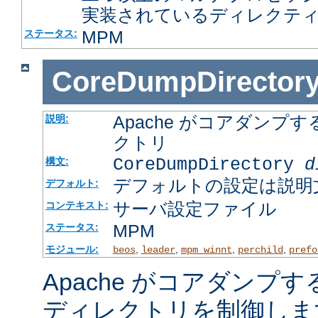
実装されているディレクテ
MPM
ステータス:
CoreDumpDirector
Apache がコアダン
説明:
クトリ
CoreDumpDirectory
d
構文:
デフォルトの設定は説明
デフォルト:
サーバ設定ファイル
コンテキスト:
MPM
ステータス:
モジュール:
,
,
,
,
beos
leader
mpm_winnt
perchild
prefo
Apache がコアダンプ
ディレクトリを制御しま