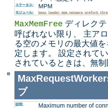
MPM
ステータス:
モジュール:
,
,
,
,
beos
leader
mpm_netware
prefork
thre
ディレクテ
MaxMemFree
呼ばれない限り、 主ア
る空のメモリの最大値を
定します。 設定されて
されているときは、無制
MaxRequestWorker
ブ
Maximum number of connec
説明: