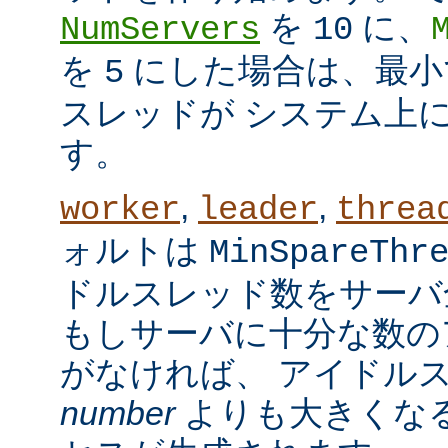
を
に、
NumServers
10
を
にした場合は、最小で
5
スレッドが システム上
す。
,
,
worker
leader
threa
ォルトは
MinSpareThr
ドルスレッド数をサーバ
もしサーバに十分な数の
がなければ、 アイドル
number
よりも大きくなる