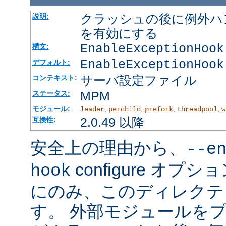
クラッシュの後に例外ハ
説明:
を有効にする
EnableExceptionHook
構文:
EnableExceptionHook
デフォルト:
サーバ設定ファイル
コンテキスト:
MPM
ステータス:
モジュール:
,
,
,
,
leader
perchild
prefork
threadpool
w
2.0.49 以降
互換性:
安全上の理由から、
--e
configure オ
hook
にのみ、このディレクテ
す。 外部モジュールを