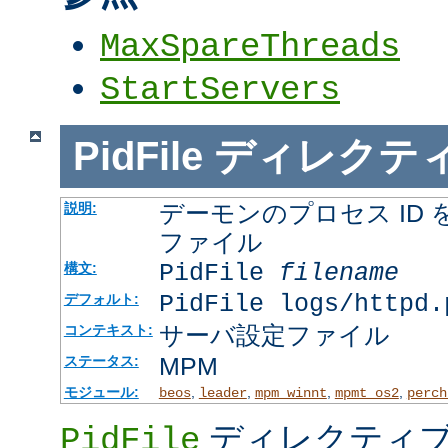
MaxSpareThreads
StartServers
PidFile
ディレクテ
デーモンのプロセス ID
説明:
ファイル
PidFile
filename
構文:
PidFile logs/httpd.
デフォルト:
サーバ設定ファイル
コンテキスト:
MPM
ステータス:
モジュール:
,
,
,
,
beos
leader
mpm_winnt
mpmt_os2
perch
ディレクティブ
PidFile