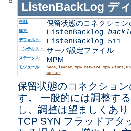
ListenBackLog
デ
保留状態のコネクション
説明:
ListenBacklog
backl
構文:
ListenBacklog 511
デフォルト:
サーバ設定ファイル
コンテキスト:
MPM
ステータス:
モジュール:
,
,
,
,
beos
leader
mpm_netware
mpm_winnt
mp
worker
保留状態のコネクション
す。 一般的には調整す
し、調整は望ましくあり
TCP SYN フラッドア