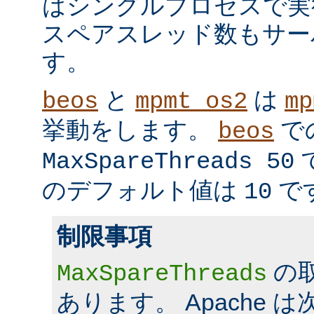
はシングルプロセスで実
スペアスレッド数もサー
す。
と
は
beos
mpmt_os2
mp
挙動をします。
で
beos
MaxSpareThreads 50
のデフォルト値は
で
10
制限事項
の
MaxSpareThreads
あります。 Apache 