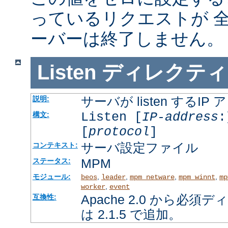
っているリクエストが 
ーバーは終了しません。
Listen
ディレクティ
サーバが listen するI
説明:
Listen [
IP-address
:
構文:
[
protocol
]
サーバ設定ファイル
コンテキスト:
MPM
ステータス:
モジュール:
,
,
,
,
beos
leader
mpm_netware
mpm_winnt
mp
,
worker
event
Apache 2.0 から必
互換性:
は 2.1.5 で追加。