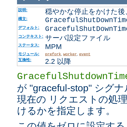
穏やかな停止をかけた後
説明:
GracefulShutDownTi
構文:
GracefulShutDownTim
デフォルト:
サーバ設定ファイル
コンテキスト:
MPM
ステータス:
モジュール:
,
,
prefork
worker
event
2.2 以降
互換性:
GracefulShutdownTim
が "graceful-stop
現在の リクエストの処
けるかを指定します。
この値をゼロに設定する