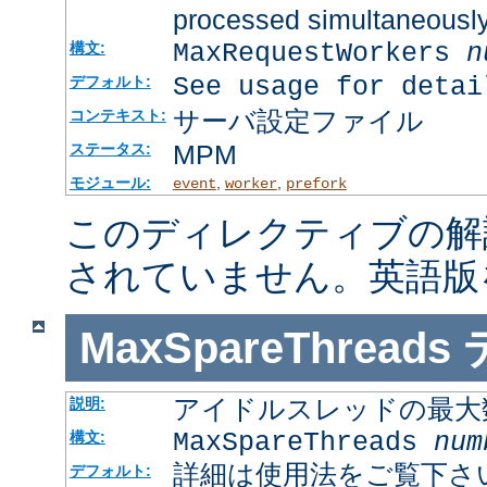
processed simultaneousl
MaxRequestWorkers
n
構文:
See usage for detai
デフォルト:
サーバ設定ファイル
コンテキスト:
MPM
ステータス:
モジュール:
,
,
event
worker
prefork
このディレクティブの解
されていません。英語版
MaxSpareThreads
アイドルスレッドの最大
説明:
MaxSpareThreads
num
構文:
詳細は使用法をご覧下さ
デフォルト: