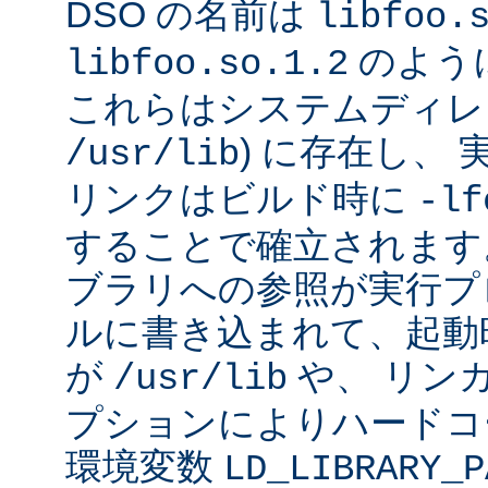
DSO の名前は
libfoo.
のよう
libfoo.so.1.2
これらはシステムディレク
) に存在し、
/usr/lib
リンクはビルド時に
-lf
することで確立されます
ブラリへの参照が実行プ
ルに書き込まれて、起動時に
が
や、 リン
/usr/lib
プションによりハードコ
環境変数
LD_LIBRARY_P