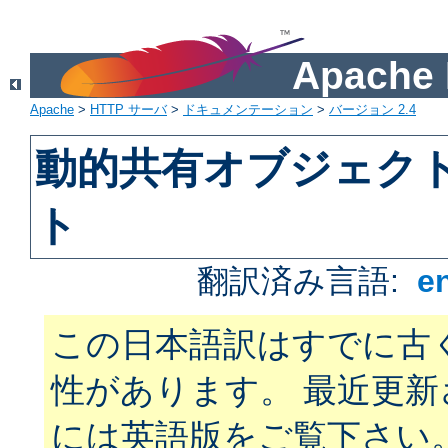
Apach
Apache
>
HTTP サーバ
>
ドキュメンテーション
>
バージョン 2.4
動的共有オブジェクト 
ト
翻訳済み言語:
e
この日本語訳はすでに古
性があります。 最近更
には英語版をご覧下さい